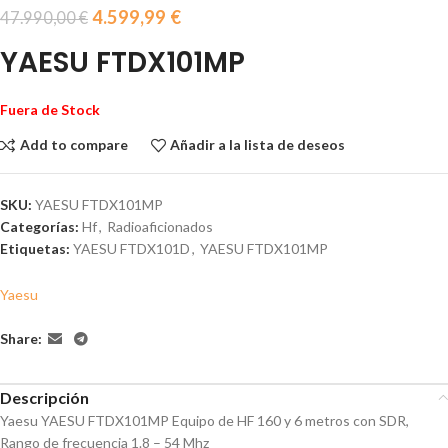
4.599,99
€
47.990,00
€
YAESU FTDX101MP
Fuera de Stock
Add to compare
Añadir a la lista de deseos
SKU:
YAESU FTDX101MP
Categorías:
Hf
,
Radioaficionados
Etiquetas:
YAESU FTDX101D
,
YAESU FTDX101MP
Yaesu
Share:
Descripción
Yaesu YAESU FTDX101MP Equipo de HF 160 y 6 metros con SDR,
Rango de frecuencia 1.8 – 54 Mhz