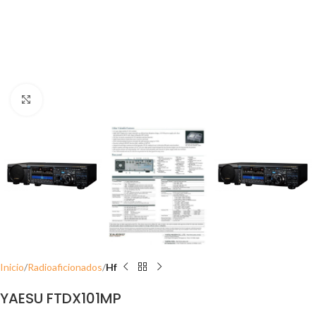
Click to enlarge
Inicio
Radioaficionados
Hf
YAESU FTDX101MP