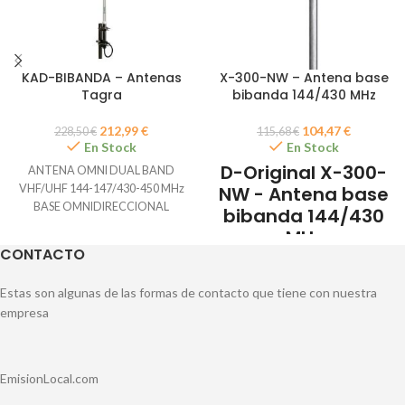
KAD-BIBANDA – Antenas
X-300-NW – Antena base
Tagra
bibanda 144/430 MHz
212,99
€
104,47
€
228,50
€
115,68
€
En Stock
En Stock
D-Original X-300-
ANTENA OMNI DUAL BAND
VHF/UHF 144⁠-⁠147/430⁠-⁠450 MHz
NW - Antena base
BASE OMNIDIRECCIONAL
bibanda 144/430
MHz
CONTACTO
Estas son algunas de las formas de contacto que tiene con nuestra
empresa
EmisionLocal.com