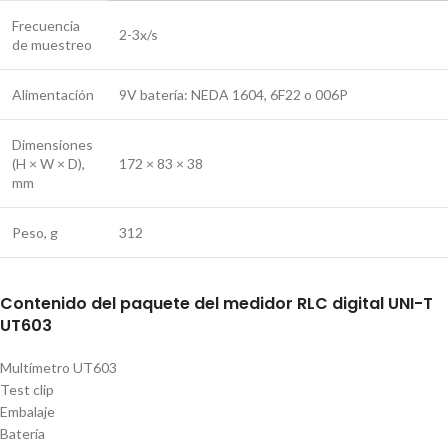
Frecuencia
2-3x/s
de muestreo
Alimentación
9V batería: NEDA 1604, 6F22 o 006P
Dimensiones
(H × W × D),
172 × 83 × 38
mm
Peso, g
312
Contenido del paquete del medidor RLC digital UNI-T
UT603
Multímetro UT603
Test clip
Embalaje
Batería