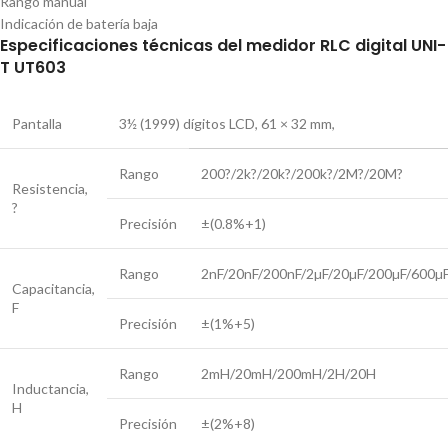
Rango manual
Indicación de batería baja
Especificaciones técnicas del medidor RLC digital UNI-
T UT603
Pantalla
3½ (1999) dígitos LCD, 61 × 32 mm,
Rango
200?/2k?/20k?/200k?/2M?/20M?
Resistencia,
?
Precisión
±(0.8%+1)
Rango
2nF/20nF/200nF/2µF/20µF/200µF/600µ
Capacitancia,
F
Precisión
±(1%+5)
Rango
2mH/20mH/200mH/2H/20H
Inductancia,
H
Precisión
±(2%+8)