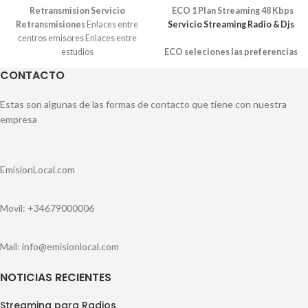
Retransmision Servicio
ECO 1 Plan Streaming 48 Kbps
Retransmisiones
Enlaces entre
Servicio Streaming Radio & Djs
centros emisores Enlaces entre
estudios
ECO seleciones las preferencias
para sonseguir el precio
CONTACTO
Codificación stereo MP3 o
ACC+
Precio por mes, formato
Estas son algunas de las formas de contacto que tiene con nuestra
suscripccion mensual.
empresa
EmisionLocal.com
Movil: +34679000006
Mail: info@emisionlocal.com
NOTICIAS RECIENTES
Streaming para Radios