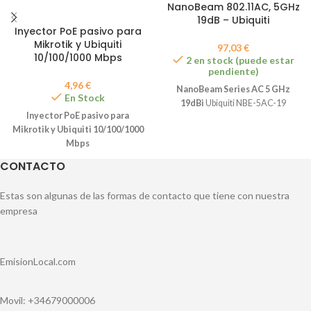
NanoBeam 802.11AC, 5GHz
19dB – Ubiquiti
Inyector PoE pasivo para
Mikrotik y Ubiquiti
97,03
€
10/100/1000 Mbps
2 en stock (puede estar
pendiente)
4,96
€
NanoBeam Series AC 5 GHz
En Stock
19dBi
Ubiquiti NBE-5AC-19
Inyector PoE pasivo para
Mikrotik y Ubiquiti 10/100/1000
Mbps
CONTACTO
Estas son algunas de las formas de contacto que tiene con nuestra
empresa
EmisionLocal.com
Movil: +34679000006