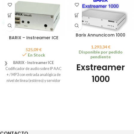
Barix Annuncicom 1000
BARIX – Instreamer ICE
1.293,34
€
525,09
€
Disponible por pedido
En Stock
pendiente
BARIX - Instreamer ICE
Exstreamer
Codificador de audio sobre IP AAC
+ / MP3 con entrada analógica de
1000
nivel de línea (estéreo) y servidor
Icecast integrado
Codificador/decodificador
profesional para audio IP y múltiples
protocolos con E/S y audio
balanceado
CONTACTO