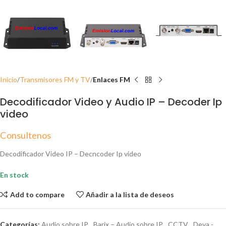
Inicio
Transmisores FM y TV
Enlaces FM
Decodificador Video y Audio IP – Decoder Ip
video
Consultenos
Decodificador Video IP – Decncoder Ip video
En stock
Add to compare
Añadir a la lista de deseos
Categorías:
Audio sobre IP
,
Barix – Audio sobre IP
,
CCTV
,
Deva -