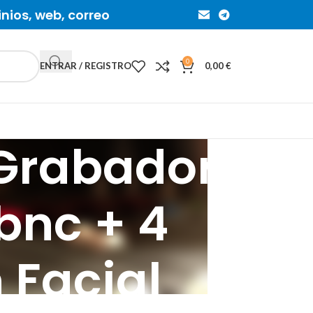
inios, web, correo
0
ENTRAR / REGISTRO
0,00
€
Grabador
 bnc + 4
 Facial