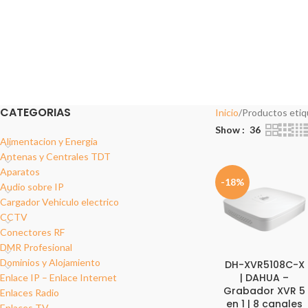
ALIMENTACION Y ENERGIA
ANTENAS Y CENTRALES TDT
AP
14 Products
2 Products
1 P
DOMINIOS Y ALOJAMIENTO
ENLACE IP – ENLACE INTERNET
ENLAC
2 Products
17 Products
18 Pro
REDES DATOS
SOPORT
12 Products
6 Produc
CATEGORIAS
Inicio
Productos etiq
Show
36
Alimentacion y Energia
Antenas y Centrales TDT
Aparatos
-18%
Audio sobre IP
Cargador Vehiculo electrico
CCTV
Conectores RF
DMR Profesional
Dominios y Alojamiento
DH-XVR5108C-X
| DAHUA –
Enlace IP – Enlace Internet
Grabador XVR 5
Enlaces Radio
en 1 | 8 canales
Enlaces TV