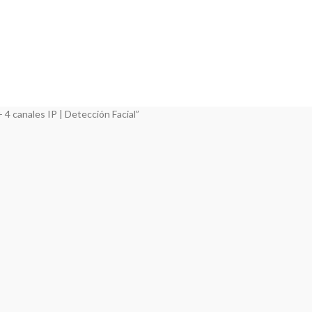
CONECTORES RF
DMR PROFESIONAL
ducts
3 Products
29 Products
ION
IP REMOTO CONTROL
RADIOAFICIONADOS
3 Products
18 Products
ducts
 canales IP | Detección Facial”