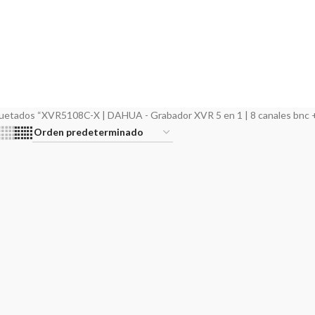
ARATOS
AUDIO SOBRE IP
CARGADOR VEHICULO ELECTRICO
CCTV
roduct
15 Products
5 Products
31 Pro
ES RADIO
ENLACES TV
FIBRA OPTICA
GRABACION
INSTRUMENTAC
ducts
3 Products
35 Products
4 Products
1 Product
E TECNICO
STREAMING
TRANSMISORES FM Y TV
VIDEO
WIFI
ts
11 Products
11 Products
4 Products
52 Pro
uetados “XVR5108C-X | DAHUA - Grabador XVR 5 en 1 | 8 canales bnc + 4