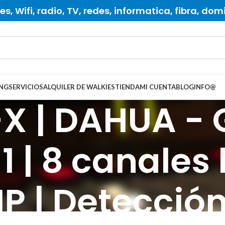
s, Wifi, radio, TV, redes, informatica, fibra, dom
NG
SERVICIOS
ALQUILER DE WALKIES
TIENDA
MI CUENTA
BLOG
INFO
@
X | DAHUA - 
1 | 8 canales
IP | Detección