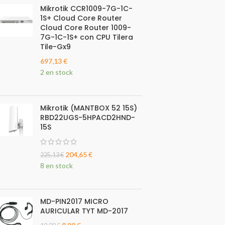
Mikrotik CCR1009-7G-1C-
1S+ Cloud Core Router
Cloud Core Router 1009-
7G-1C-1S+ con CPU Tilera
Tile-Gx9
697,13
€
2 en stock
Mikrotik (MANTBOX 52 15S)
RBD22UGS-5HPACD2HND-
15S
204,65
€
225,13
€
8 en stock
MD-PIN2017 MICRO
AURICULAR TYT MD-2017