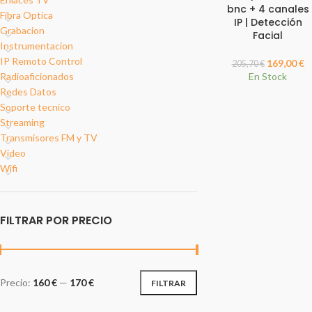
bnc + 4 canales
Fibra Optica
IP | Detección
Grabacion
Facial
Instrumentacion
IP Remoto Control
169,00
€
205,70
€
Radioaficionados
En Stock
Redes Datos
Soporte tecnico
Streaming
Transmisores FM y TV
Video
Wifi
FILTRAR POR PRECIO
Precio:
160 €
—
170 €
FILTRAR