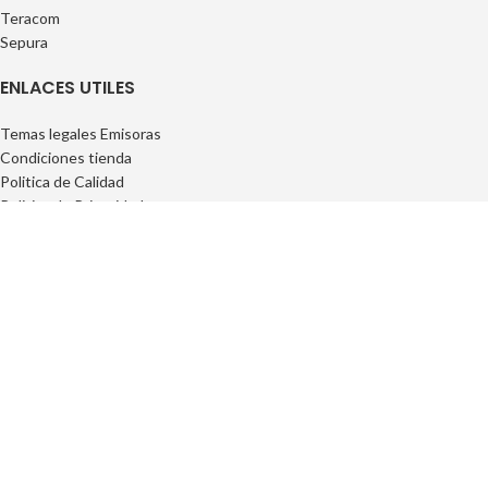
Teracom
Sepura
ENLACES UTILES
Temas legales Emisoras
Condiciones tienda
Politica de Calidad
Politica de Privacidad
Politica de Privacidad
FAQs
INFORMACIÓN
Privacidad
Cookies
Condiciones Generales
Conciciones Contrataciones
Derecho desisitimiento
Condiciones de entrega