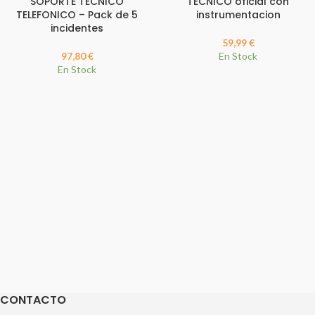
SOPORTE TECNICO
TECNICO oficial con
TELEFONICO – Pack de 5
instrumentacion
incidentes
59,99
€
97,80
€
En Stock
En Stock
CONTACTO