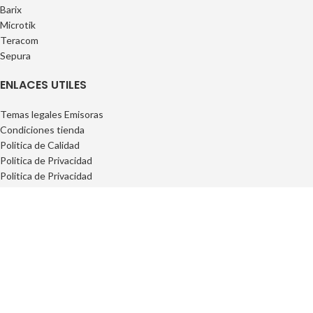
Barix
Microtik
Teracom
Sepura
ENLACES UTILES
Temas legales Emisoras
Condiciones tienda
Politica de Calidad
Politica de Privacidad
Politica de Privacidad
FAQs
INFORMACIÓN
Privacidad
Cookies
Condiciones Generales
Conciciones Contrataciones
Derecho desisitimiento