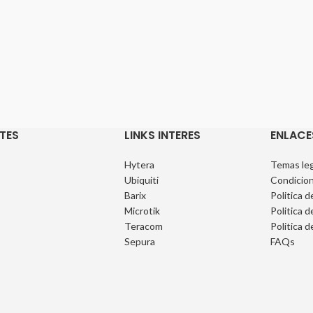
TES
LINKS INTERES
ENLACE
Hytera
Temas leg
Ubiquiti
Condicion
Barix
Politica d
Microtik
Politica d
Teracom
Politica d
Sepura
FAQs