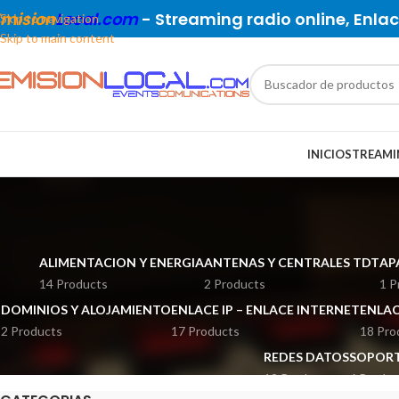
Emision
Local.com
- Streaming radio online, Enlace
Skip to navigation
Skip to main content
INICIO
STREAMI
ALIMENTACION Y ENERGIA
ANTENAS Y CENTRALES TDT
AP
14 Products
2 Products
1 P
DOMINIOS Y ALOJAMIENTO
ENLACE IP – ENLACE INTERNET
ENLAC
2 Products
17 Products
18 Pro
REDES DATOS
SOPORT
12 Products
6 Produc