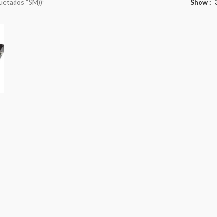
uetados “SM))”
Show