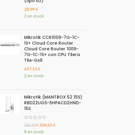
(tipo EU)
28,99
€
2 en stock
Mikrotik CCR1009-7G-1C-
1S+ Cloud Core Router
Cloud Core Router 1009-
7G-1C-1S+ con CPU Tilera
Tile-Gx9
697,13
€
2 en stock
Mikrotik (MANTBOX 52 15S)
RBD22UGS-5HPACD2HND-
15S
204,65
€
225,13
€
8 en stock