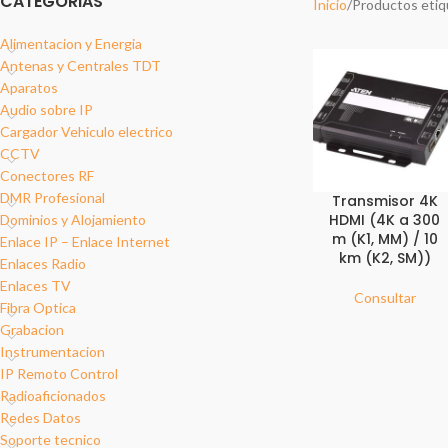
CATEGORIAS
Inicio
Productos etiq
Alimentacion y Energia
Antenas y Centrales TDT
Aparatos
Audio sobre IP
Cargador Vehiculo electrico
CCTV
Conectores RF
DMR Profesional
Transmisor 4K
HDMI (4K a 300
Dominios y Alojamiento
m (K1, MM) / 10
Enlace IP – Enlace Internet
km (K2, SM))
Enlaces Radio
Enlaces TV
Consultar
Fibra Optica
Grabacion
Instrumentacion
IP Remoto Control
Radioaficionados
Redes Datos
Soporte tecnico