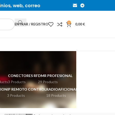
inios, web, correo
0
ENTRAR / REGISTRO
0,00
€
CONECTORES RF
DMR PROFESIONAL
ducts
3 Products
29 Products
ION
IP REMOTO CONTROL
RADIOAFICIONADOS
3 Products
18 Products
ducts