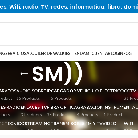
s, Wifi, radio, TV, redes, informatica, fibra, dom
NG
SERVICIOS
ALQUILER DE WALKIES
TIENDA
MI CUENTA
BLOG
INFO
@
SM))
ARATOS
AUDIO SOBRE IP
CARGADOR VEHICULO ELECTRICO
CCTV
roduct
15 Products
5 Products
31 Pro
ES RADIO
ENLACES TV
FIBRA OPTICA
GRABACION
INSTRUMENTAC
ducts
3 Products
35 Products
4 Products
1 Product
E TECNICO
STREAMING
TRANSMISORES FM Y TV
VIDEO
WIFI
ts
11 Products
11 Products
4 Products
52 Pro