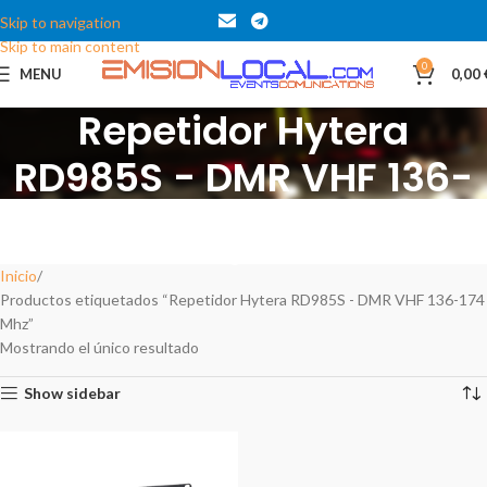
Skip to navigation
Skip to main content
0
MENU
0,00
Repetidor Hytera
RD985S - DMR VHF 136-
174 Mhz
Categories
Inicio
Productos etiquetados “Repetidor Hytera RD985S - DMR VHF 136-174
Mhz”
Mostrando el único resultado
Show sidebar