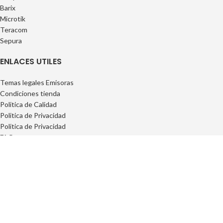
Barix
Microtik
Teracom
Sepura
ENLACES UTILES
Temas legales Emisoras
Condiciones tienda
Politica de Calidad
Politica de Privacidad
Politica de Privacidad
FAQs
INFORMACIÓN
Privacidad
Cookies
Condiciones Generales
Conciciones Contrataciones
Derecho desisitimiento