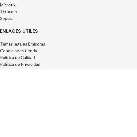
Microtik
Teracom
Sepura
ENLACES UTILES
Temas legales Emisoras
Condiciones tienda
Politica de Calidad
Politica de Privacidad
Politica de Privacidad
FAQs
INFORMACIÓN
Privacidad
Cookies
Condiciones Generales
Conciciones Contrataciones
Derecho desisitimiento
Condiciones de entrega