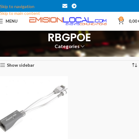
Skip to navigation
Skip to main content
0
MENU
0,00
RBGPOE
Categories
Inicio
Productos etiquetados “RBGPOE”
Mostrando el único resultado
Show sidebar