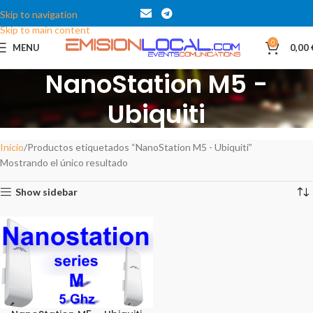
Skip to navigation
Skip to main content
0
MENU
0,00
NanoStation M5 -
Ubiquiti
Categories
Inicio
Productos etiquetados “NanoStation M5 - Ubiquiti”
Mostrando el único resultado
Show sidebar