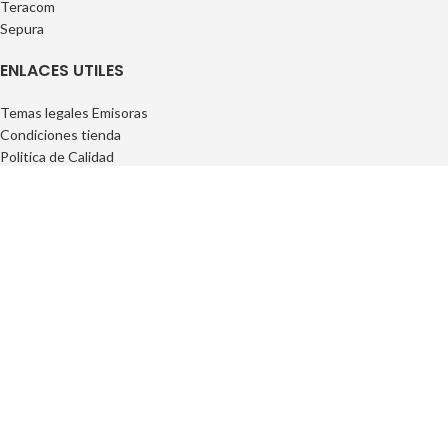
Teracom
Sepura
ENLACES UTILES
Temas legales Emisoras
Condiciones tienda
Politica de Calidad
Politica de Privacidad
Politica de Privacidad
FAQs
INFORMACIÓN
Privacidad
Cookies
Condiciones Generales
Conciciones Contrataciones
Derecho desisitimiento
Condiciones de entrega
Copyright by © EmisionLocal.com
| powered by © Webscastellon.com