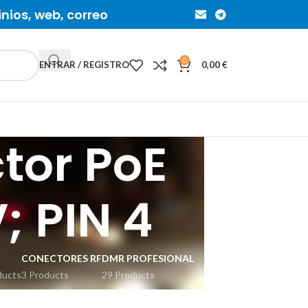
inios, web, correo
0
ENTRAR / REGISTRO
0,00
€
tor PoE
; PIN 4
CONECTORES RF
DMR PROFESIONAL
ducts
3 Products
29 Products
ION
IP REMOTO CONTROL
RADIOAFICIONADOS