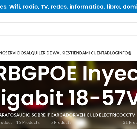
s, Wifi, radio, TV, redes, informatica, fibra, dom
NG
SERVICIOS
ALQUILER DE WALKIES
TIENDA
MI CUENTA
BLOG
INFO
@
 RBGPOE Inyec
igabit 18-57V
ARATOS
AUDIO SOBRE IP
CARGADOR VEHICULO ELECTRICO
CCTV
roduct
15 Products
5 Products
31 Pro
ES RADIO
ENLACES TV
FIBRA OPTICA
GRABACION
INSTRUMENTAC