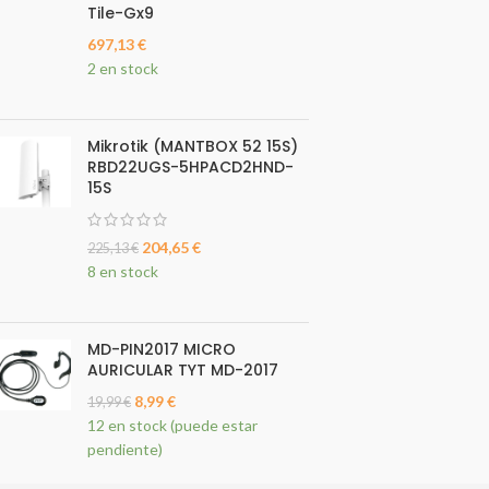
Tile-Gx9
697,13
€
2 en stock
Mikrotik (MANTBOX 52 15S)
RBD22UGS-5HPACD2HND-
15S
204,65
€
225,13
€
8 en stock
MD-PIN2017 MICRO
AURICULAR TYT MD-2017
8,99
€
19,99
€
12 en stock (puede estar
pendiente)