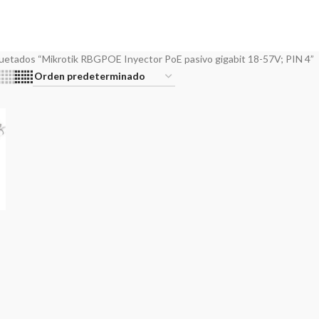
ducts
3 Products
35 Products
4 Products
1 Product
E TECNICO
STREAMING
TRANSMISORES FM Y TV
VIDEO
WIFI
ts
11 Products
11 Products
4 Products
52 Pro
uetados “Mikrotik RBGPOE Inyector PoE pasivo gigabit 18-57V; PIN 4”