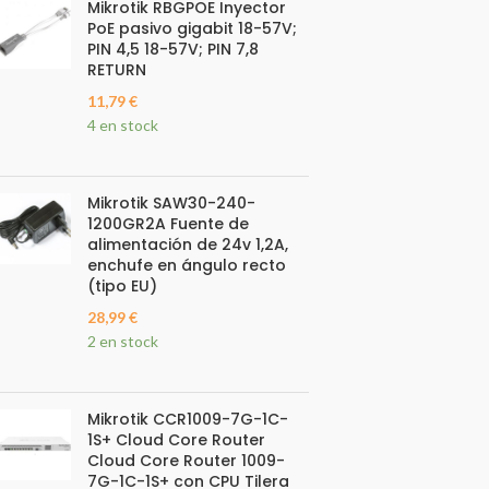
Mikrotik RBGPOE Inyector
PoE pasivo gigabit 18-57V;
PIN 4,5 18-57V; PIN 7,8
RETURN
11,79
€
4 en stock
Mikrotik SAW30-240-
1200GR2A Fuente de
alimentación de 24v 1,2A,
enchufe en ángulo recto
(tipo EU)
28,99
€
2 en stock
Mikrotik CCR1009-7G-1C-
1S+ Cloud Core Router
Cloud Core Router 1009-
7G-1C-1S+ con CPU Tilera