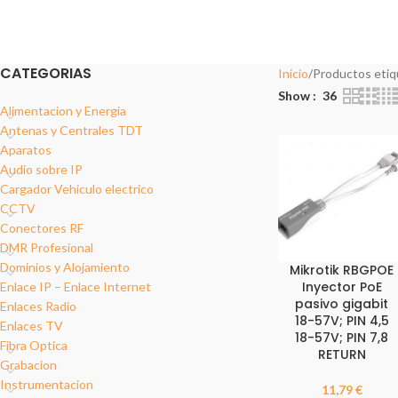
2 Products
17 Products
18 Pro
REDES DATOS
SOPORT
12 Products
6 Produc
CATEGORIAS
Inicio
Productos etiq
Show
36
Alimentacion y Energia
Antenas y Centrales TDT
Aparatos
Audio sobre IP
Cargador Vehiculo electrico
CCTV
Conectores RF
DMR Profesional
Dominios y Alojamiento
Mikrotik RBGPOE
Inyector PoE
Enlace IP – Enlace Internet
pasivo gigabit
Enlaces Radio
18-57V; PIN 4,5
Enlaces TV
18-57V; PIN 7,8
Fibra Optica
RETURN
Grabacion
Instrumentacion
11,79
€