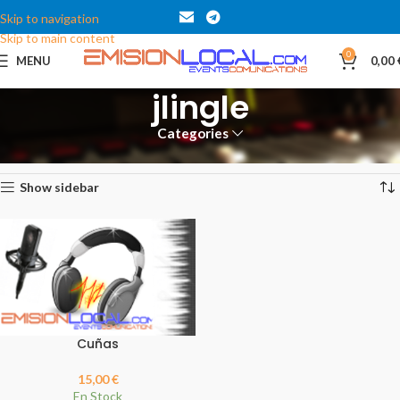
Skip to navigation
Skip to main content
0
MENU
0,00
jlingle
Categories
Inicio
Productos etiquetados “jlingle”
Mostrando el único resultado
Show sidebar
Cuñas
15,00
€
En Stock