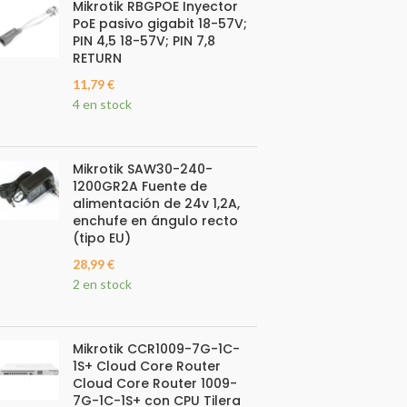
Mikrotik RBGPOE Inyector
PoE pasivo gigabit 18-57V;
PIN 4,5 18-57V; PIN 7,8
RETURN
11,79
€
4 en stock
Mikrotik SAW30-240-
1200GR2A Fuente de
alimentación de 24v 1,2A,
enchufe en ángulo recto
(tipo EU)
28,99
€
2 en stock
Mikrotik CCR1009-7G-1C-
1S+ Cloud Core Router
Cloud Core Router 1009-
7G-1C-1S+ con CPU Tilera