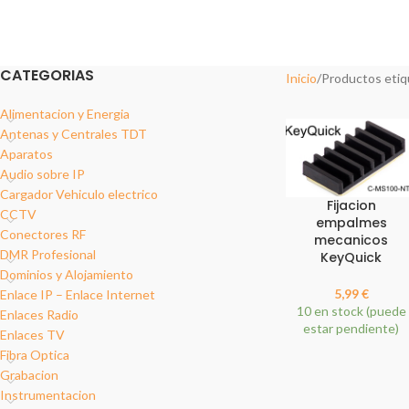
2 Products
17 Products
18 Pro
REDES DATOS
SOPORT
12 Products
6 Produc
CATEGORIAS
Inicio
Productos etiq
Alimentacion y Energia
Antenas y Centrales TDT
Aparatos
Audio sobre IP
Cargador Vehiculo electrico
Fijacion
CCTV
empalmes
Conectores RF
mecanicos
DMR Profesional
KeyQuick
Dominios y Alojamiento
5,99
€
Enlace IP – Enlace Internet
10 en stock (puede
Enlaces Radio
estar pendiente)
Enlaces TV
Fibra Optica
Grabacion
Instrumentacion