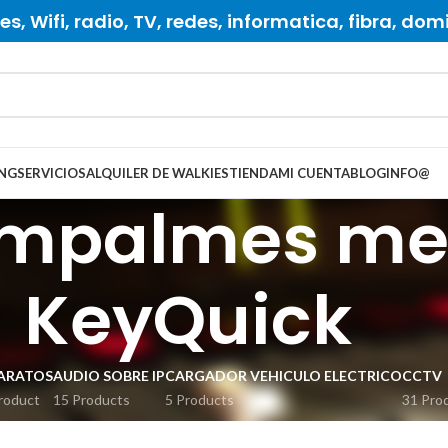
s, Wifi, radio, TV, redes, informatica, fibra, dom
NG
SERVICIOS
ALQUILER DE WALKIES
TIENDA
MI CUENTA
BLOG
INFO
@
 empalmes me
KeyQuick
ARATOS
AUDIO SOBRE IP
CARGADOR VEHICULO ELECTRICO
CCTV
roduct
15 Products
5 Products
31 Pro
ES RADIO
ENLACES TV
FIBRA OPTICA
GRABACION
INSTRUMENTAC