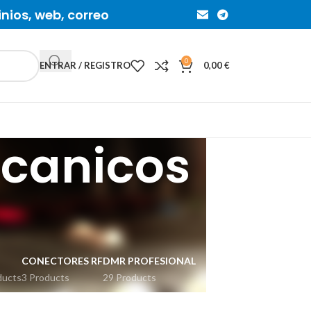
inios, web, correo
0
ENTRAR / REGISTRO
0,00
€
canicos
CONECTORES RF
DMR PROFESIONAL
ducts
3 Products
29 Products
ION
IP REMOTO CONTROL
RADIOAFICIONADOS