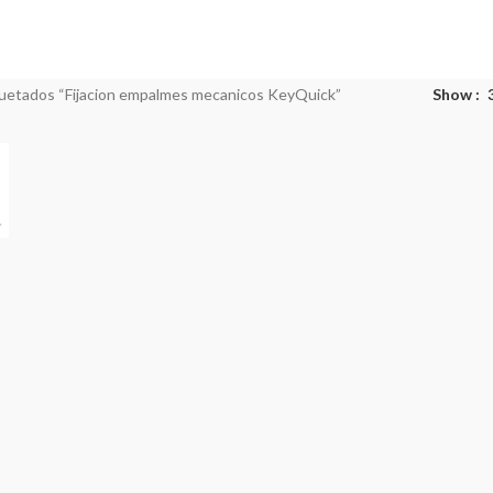
ducts
3 Products
35 Products
4 Products
1 Product
E TECNICO
STREAMING
TRANSMISORES FM Y TV
VIDEO
WIFI
ts
11 Products
11 Products
4 Products
52 Pro
uetados “Fijacion empalmes mecanicos KeyQuick”
Show