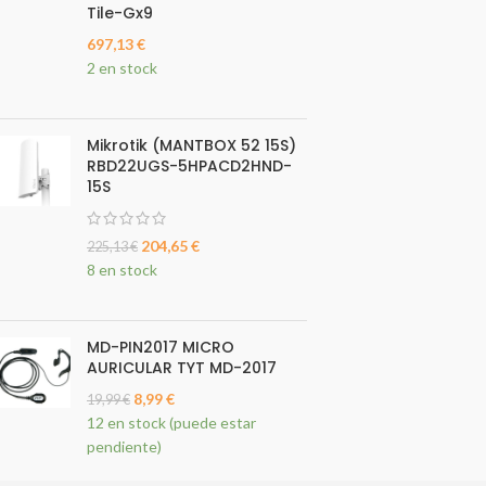
Tile-Gx9
697,13
€
2 en stock
Mikrotik (MANTBOX 52 15S)
RBD22UGS-5HPACD2HND-
15S
204,65
€
225,13
€
8 en stock
MD-PIN2017 MICRO
AURICULAR TYT MD-2017
8,99
€
19,99
€
12 en stock (puede estar
pendiente)