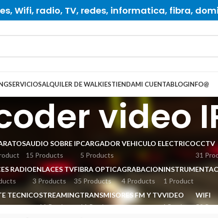
s, Wifi, radio, TV, redes, informatica, fibra, dom
NG
SERVICIOS
ALQUILER DE WALKIES
TIENDA
MI CUENTA
BLOG
INFO
@
coder video I
ARATOS
AUDIO SOBRE IP
CARGADOR VEHICULO ELECTRICO
CCTV
roduct
15 Products
5 Products
31 Pro
ES RADIO
ENLACES TV
FIBRA OPTICA
GRABACION
INSTRUMENTAC
ducts
3 Products
35 Products
4 Products
1 Product
E TECNICO
STREAMING
TRANSMISORES FM Y TV
VIDEO
WIFI
ts
11 Products
11 Products
4 Products
52 Pro