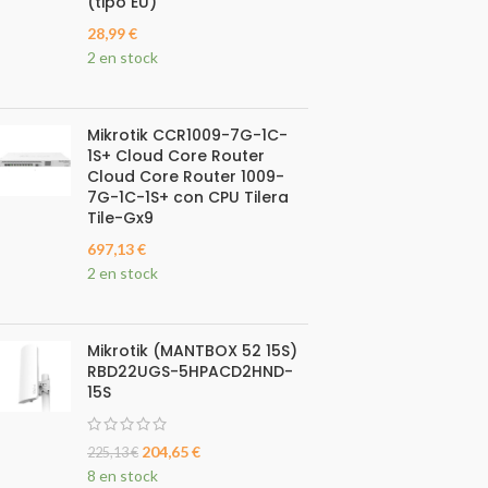
(tipo EU)
28,99
€
2 en stock
Mikrotik CCR1009-7G-1C-
1S+ Cloud Core Router
Cloud Core Router 1009-
7G-1C-1S+ con CPU Tilera
Tile-Gx9
697,13
€
2 en stock
Mikrotik (MANTBOX 52 15S)
RBD22UGS-5HPACD2HND-
15S
204,65
€
225,13
€
8 en stock