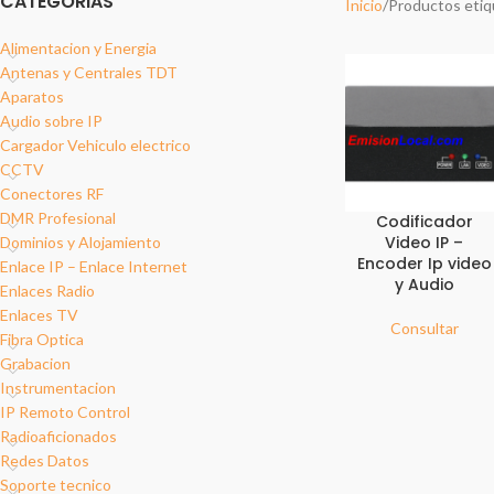
CATEGORIAS
Inicio
Productos etiq
Alimentacion y Energia
Antenas y Centrales TDT
Aparatos
Audio sobre IP
Cargador Vehiculo electrico
CCTV
Conectores RF
DMR Profesional
Codificador
Video IP –
Dominios y Alojamiento
Encoder Ip video
Enlace IP – Enlace Internet
y Audio
Enlaces Radio
Enlaces TV
Consultar
Fibra Optica
Grabacion
Instrumentacion
IP Remoto Control
Radioaficionados
Redes Datos
Soporte tecnico