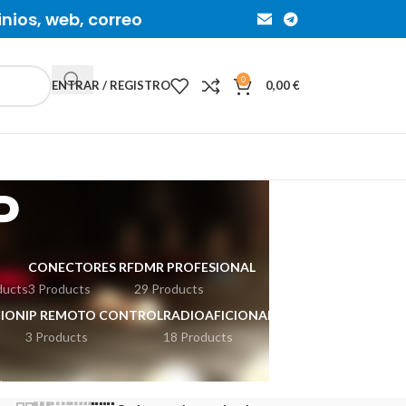
inios, web, correo
0
ENTRAR / REGISTRO
0,00
€
P
CONECTORES RF
DMR PROFESIONAL
ducts
3 Products
29 Products
ION
IP REMOTO CONTROL
RADIOAFICIONADOS
3 Products
18 Products
ducts