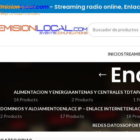
Emision
Local.com
- Streaming radio online, Enlace
Skip to navigation
Skip to main content
INICIO
STREAMI
En
ALIMENTACION Y ENERGIA
ANTENAS Y CENTRALES TDT
AP
14 Products
2 Products
1 P
DOMINIOS Y ALOJAMIENTO
ENLACE IP – ENLACE INTERNET
ENLAC
2 Products
17 Products
18 Pro
REDES DATOS
SOPORT
12 Products
6 Produc