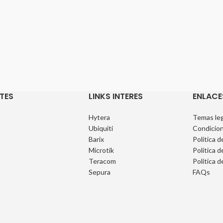
TES
LINKS INTERES
ENLACE
Hytera
Temas leg
Ubiquiti
Condicion
Barix
Politica d
Microtik
Politica d
Teracom
Politica d
Sepura
FAQs