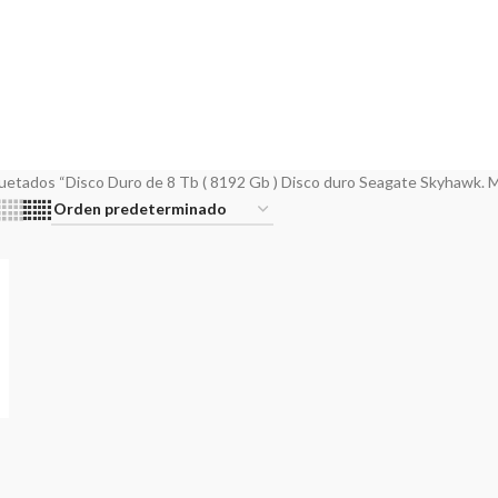
ARATOS
AUDIO SOBRE IP
CARGADOR VEHICULO ELECTRICO
CCTV
roduct
15 Products
5 Products
31 Pro
ES RADIO
ENLACES TV
FIBRA OPTICA
GRABACION
INSTRUMENTAC
ducts
3 Products
35 Products
4 Products
1 Product
E TECNICO
STREAMING
TRANSMISORES FM Y TV
VIDEO
WIFI
ts
11 Products
11 Products
4 Products
52 Pro
uetados “Disco Duro de 8 Tb ( 8192 Gb ) Disco duro Seagate Skyhawk