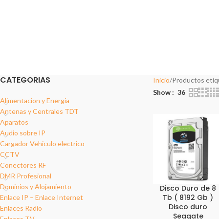
ALIMENTACION Y ENERGIA
ANTENAS Y CENTRALES TDT
AP
14 Products
2 Products
1 P
DOMINIOS Y ALOJAMIENTO
ENLACE IP – ENLACE INTERNET
ENLAC
2 Products
17 Products
18 Pro
REDES DATOS
SOPORT
12 Products
6 Produc
CATEGORIAS
Inicio
Productos etiq
Show
36
Alimentacion y Energia
Antenas y Centrales TDT
Aparatos
Audio sobre IP
Cargador Vehiculo electrico
CCTV
Conectores RF
DMR Profesional
Dominios y Alojamiento
Disco Duro de 8
Tb ( 8192 Gb )
Enlace IP – Enlace Internet
Disco duro
Enlaces Radio
Seagate
Enlaces TV