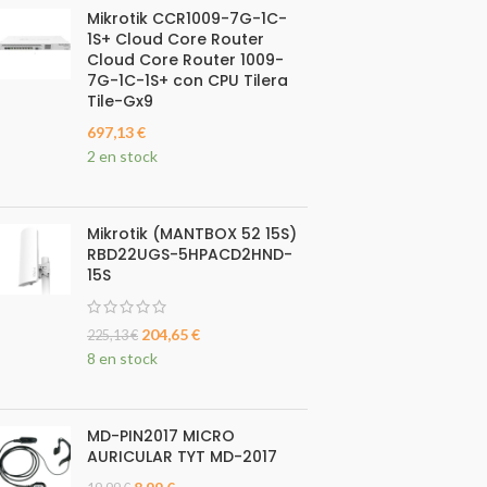
Mikrotik CCR1009-7G-1C-
1S+ Cloud Core Router
Cloud Core Router 1009-
7G-1C-1S+ con CPU Tilera
Tile-Gx9
697,13
€
2 en stock
Mikrotik (MANTBOX 52 15S)
RBD22UGS-5HPACD2HND-
15S
204,65
€
225,13
€
8 en stock
MD-PIN2017 MICRO
AURICULAR TYT MD-2017