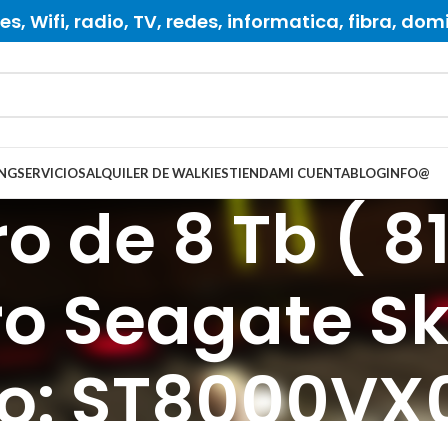
s, Wifi, radio, TV, redes, informatica, fibra, dom
NG
SERVICIOS
ALQUILER DE WALKIES
TIENDA
MI CUENTA
BLOG
INFO
@
o de 8 Tb ( 8
ro Seagate S
o: ST8000VX