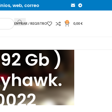
inios, web, correo
0
ENTRAR / REGISTRO
0,00
€
192 Gb )
kyhawk.
0022