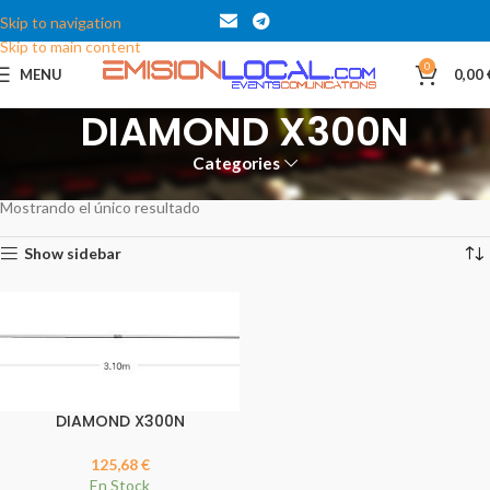
Skip to navigation
Skip to main content
0
MENU
0,00
DIAMOND X300N
Categories
Inicio
Productos etiquetados “DIAMOND X300N”
Mostrando el único resultado
Show sidebar
DIAMOND X300N
125,68
€
En Stock