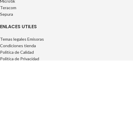
Microtik
Teracom
Sepura
ENLACES UTILES
Temas legales Emisoras
Condiciones tienda
Politica de Calidad
Politica de Privacidad
Politica de Privacidad
FAQs
INFORMACIÓN
Privacidad
Cookies
Condiciones Generales
Conciciones Contrataciones
Derecho desisitimiento
Condiciones de entrega