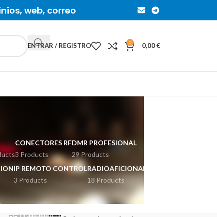
inios, web, correo
0
ENTRAR / REGISTRO
0,00
€
CONECTORES RF
DMR PROFESIONAL
ducts
3 Products
29 Products
ION
IP REMOTO CONTROL
RADIOAFICIONADOS
3 Products
18 Products
ducts