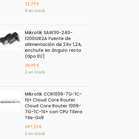
11,79
€
4 en stock
Mikrotik SAW30-240-
1200GR2A Fuente de
alimentación de 24v 1,2A,
enchufe en ángulo recto
(tipo EU)
28,99
€
2 en stock
Mikrotik CCR1009-7G-1C-
1S+ Cloud Core Router
Cloud Core Router 1009-
7G-1C-1S+ con CPU Tilera
Tile-Gx9
697,13
€
2 en stock