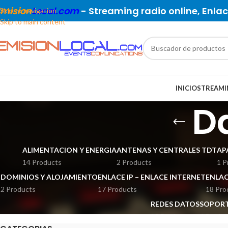
Emision
Local.com
- Streaming radio online, Enlace
Skip to navigation
Skip to main content
INICIO
STREAMI
D
ALIMENTACION Y ENERGIA
ANTENAS Y CENTRALES TDT
AP
14 Products
2 Products
1 P
DOMINIOS Y ALOJAMIENTO
ENLACE IP – ENLACE INTERNET
ENLAC
2 Products
17 Products
18 Pro
REDES DATOS
SOPORT
12 Products
6 Produc