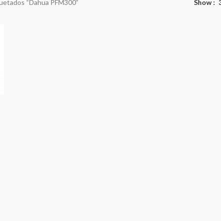
quetados “Dahua PFM300”
Show