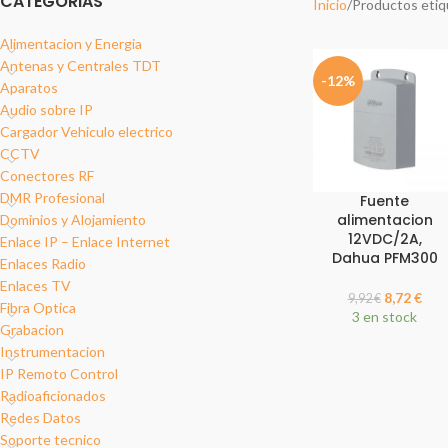
CATEGORIAS
Inicio
Productos eti
Alimentacion y Energia
Antenas y Centrales TDT
-12%
Aparatos
Audio sobre IP
Cargador Vehiculo electrico
CCTV
Conectores RF
DMR Profesional
Fuente
alimentacion
Dominios y Alojamiento
12VDC/2A,
Enlace IP – Enlace Internet
Dahua PFM300
Enlaces Radio
Enlaces TV
8,72
€
9,92
€
Fibra Optica
3 en stock
Grabacion
Instrumentacion
IP Remoto Control
Radioaficionados
Redes Datos
Soporte tecnico