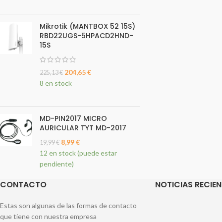
Mikrotik (MANTBOX 52 15S)
RBD22UGS-5HPACD2HND-
15S
204,65
€
225,13
€
8 en stock
MD-PIN2017 MICRO
AURICULAR TYT MD-2017
8,99
€
19,99
€
12 en stock (puede estar
pendiente)
CONTACTO
NOTICIAS RECIEN
Estas son algunas de las formas de contacto
que tiene con nuestra empresa