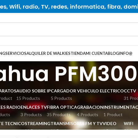
s, Wifi, radio, TV, redes, informatica, fibra, dom
NG
SERVICIOS
ALQUILER DE WALKIES
TIENDA
MI CUENTA
BLOG
INFO
@
ahua PFM300
ARATOS
AUDIO SOBRE IP
CARGADOR VEHICULO ELECTRICO
CCTV
roduct
15 Products
5 Products
31 Pro
ES RADIO
ENLACES TV
FIBRA OPTICA
GRABACION
INSTRUMENTAC
ducts
3 Products
35 Products
4 Products
1 Product
E TECNICO
STREAMING
TRANSMISORES FM Y TV
VIDEO
WIFI
ts
11 Products
11 Products
4 Products
52 Pro