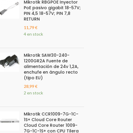
Mikrotik RBGPOE Inyector
PoE pasivo gigabit 18-57V;
PIN 4,5 18-57V; PIN 7,8
RETURN
11,79
€
4 en stock
Mikrotik SAW30-240-
1200GR2A Fuente de
alimentación de 24v 1,2A,
enchufe en ángulo recto
(tipo EU)
28,99
€
2 en stock
Mikrotik CCR1009-7G-1C-
1S+ Cloud Core Router
Cloud Core Router 1009-
7G-1C-1S+ con CPU Tilera