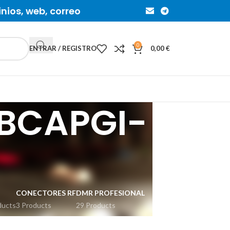
inios, web, correo
0
ENTRAR / REGISTRO
0,00
€
RBCAPGI-
CONECTORES RF
DMR PROFESIONAL
ducts
3 Products
29 Products
ION
IP REMOTO CONTROL
RADIOAFICIONADOS