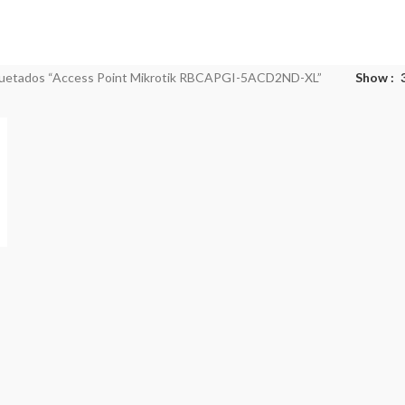
ducts
3 Products
35 Products
4 Products
1 Product
E TECNICO
STREAMING
TRANSMISORES FM Y TV
VIDEO
WIFI
ts
11 Products
11 Products
4 Products
52 Pro
quetados “Access Point Mikrotik RBCAPGI-5ACD2ND-XL”
Show