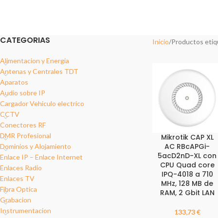
2 Products
17 Products
18 Pro
REDES DATOS
SOPORT
12 Products
6 Produc
CATEGORIAS
Inicio
Productos eti
Alimentacion y Energia
Antenas y Centrales TDT
Aparatos
Audio sobre IP
Cargador Vehiculo electrico
CCTV
Conectores RF
DMR Profesional
Mikrotik CAP XL
AC RBcAPGi-
Dominios y Alojamiento
5acD2nD-XL con
Enlace IP – Enlace Internet
CPU Quad core
Enlaces Radio
IPQ-4018 a 710
Enlaces TV
MHz, 128 MB de
Fibra Optica
RAM, 2 Gbit LAN
Grabacion
Instrumentacion
133,73
€