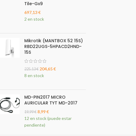
Tile-Gx9
697,13
€
2 en stock
Mikrotik (MANTBOX 52 15S)
RBD22UGS-5HPACD2HND-
15S
204,65
€
225,13
€
8 en stock
MD-PIN2017 MICRO
AURICULAR TYT MD-2017
8,99
€
19,99
€
12 en stock (puede estar
pendiente)