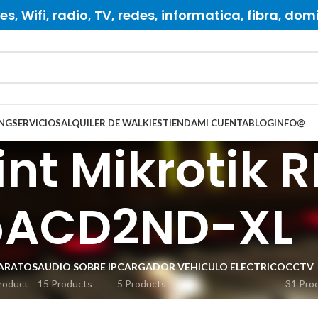
s, Wifi, radio, TV, redes, informatica, fibra, dom
NG
SERVICIOS
ALQUILER DE WALKIES
TIENDA
MI CUENTA
BLOG
INFO
@
int Mikrotik 
5ACD2ND-XL
ARATOS
AUDIO SOBRE IP
CARGADOR VEHICULO ELECTRICO
CCTV
roduct
15 Products
5 Products
31 Pro
ES RADIO
ENLACES TV
FIBRA OPTICA
GRABACION
INSTRUMENTAC