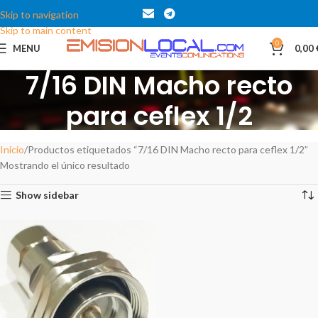
Skip to navigation
Skip to main content
0
MENU
0,00
7/16 DIN Macho recto
para ceflex 1/2
Categories
Inicio
Productos etiquetados “7/16 DIN Macho recto para ceflex 1/2”
Mostrando el único resultado
Show sidebar