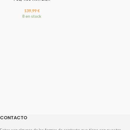
139,99
€
8 en stock
CONTACTO
Estas son algunas de las formas de contacto que tiene con nuestra