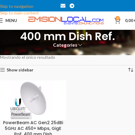
Skip to navigation
Skip to main content
0
MENU
0,00
400 mm Dish Ref.
Categories
Inicio
Productos etiquetados “400 mm Dish Ref.”
Mostrando el único resultado
Show sidebar
PowerBeam AC Gen2 25dBi
5GHz AC 450+ Mbps, GigE
PoE, 400 mm Dish