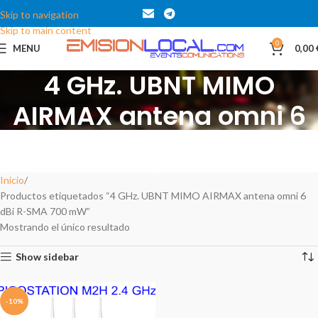
Skip to navigation
Skip to main content
0
MENU
0,00
4 GHz. UBNT MIMO
AIRMAX antena omni 6
dBi R-SMA 700 mW
Categories
Inicio
Productos etiquetados “4 GHz. UBNT MIMO AIRMAX antena omni 6
dBi R-SMA 700 mW”
Mostrando el único resultado
Show sidebar
-10%