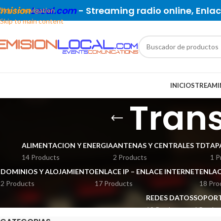
Emision
Local.com
- Streaming radio online, Enlace
Skip to navigation
Skip to main content
INICIO
STREAMI
Tran
ALIMENTACION Y ENERGIA
ANTENAS Y CENTRALES TDT
AP
14 Products
2 Products
1 P
DOMINIOS Y ALOJAMIENTO
ENLACE IP – ENLACE INTERNET
ENLAC
2 Products
17 Products
18 Pro
REDES DATOS
SOPORT
12 Products
6 Produc