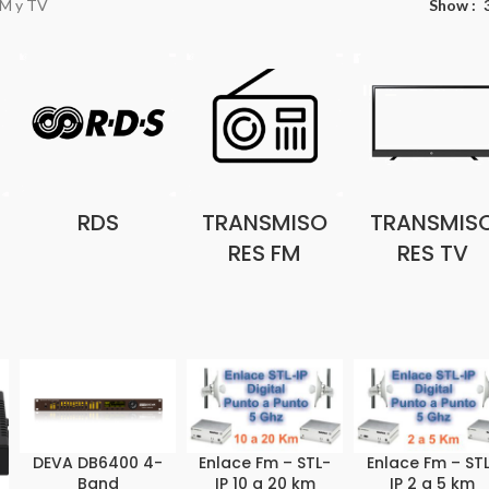
FM y TV
Show
RDS
TRANSMISO
TRANSMIS
RES FM
RES TV
DEVA DB6400 4-
Enlace Fm – STL-
Enlace Fm – ST
Band
IP 10 a 20 km
IP 2 a 5 km