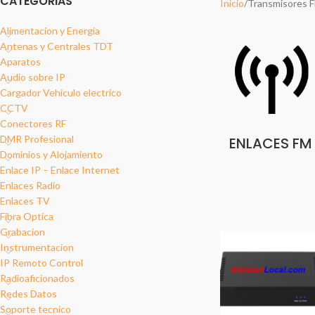
CATEGORIAS
Inicio
Transmisores 
Alimentacion y Energia
Antenas y Centrales TDT
Aparatos
Audio sobre IP
Cargador Vehiculo electrico
CCTV
Conectores RF
DMR Profesional
ENLACES FM
Dominios y Alojamiento
Enlace IP – Enlace Internet
Enlaces Radio
Enlaces TV
Fibra Optica
Grabacion
Instrumentacion
IP Remoto Control
Radioaficionados
Redes Datos
Soporte tecnico