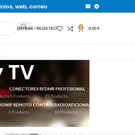
inios, web, correo
0
ENTRAR / REGISTRO
0,00
€
y TV
CONECTORES RF
DMR PROFESIONAL
ducts
3 Products
29 Products
ION
IP REMOTO CONTROL
RADIOAFICIONADOS
3 Products
18 Products
ducts