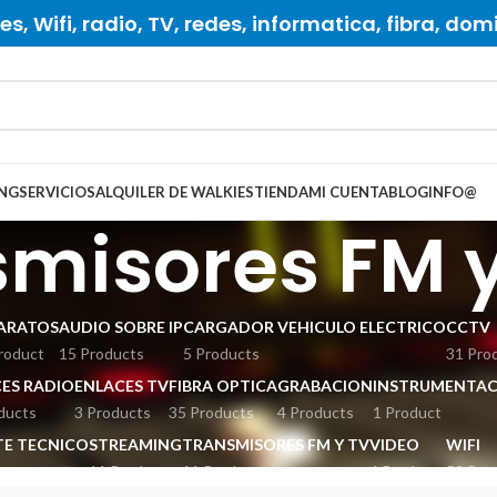
s, Wifi, radio, TV, redes, informatica, fibra, dom
NG
SERVICIOS
ALQUILER DE WALKIES
TIENDA
MI CUENTA
BLOG
INFO
@
smisores FM 
ARATOS
AUDIO SOBRE IP
CARGADOR VEHICULO ELECTRICO
CCTV
roduct
15 Products
5 Products
31 Pro
ES RADIO
ENLACES TV
FIBRA OPTICA
GRABACION
INSTRUMENTAC
ducts
3 Products
35 Products
4 Products
1 Product
E TECNICO
STREAMING
TRANSMISORES FM Y TV
VIDEO
WIFI
ts
11 Products
11 Products
4 Products
52 Pro