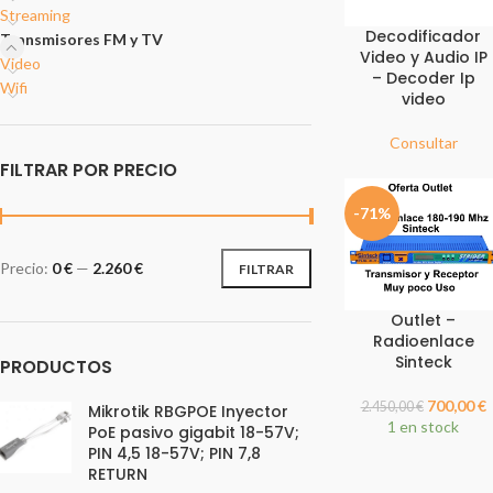
Streaming
Decodificador
Transmisores FM y TV
Video y Audio IP
Video
– Decoder Ip
Wifi
video
Consultar
FILTRAR POR PRECIO
-71%
Precio:
0 €
—
2.260 €
FILTRAR
Outlet –
Radioenlace
Sinteck
PRODUCTOS
700,00
€
2.450,00
€
Mikrotik RBGPOE Inyector
1 en stock
PoE pasivo gigabit 18-57V;
PIN 4,5 18-57V; PIN 7,8
RETURN