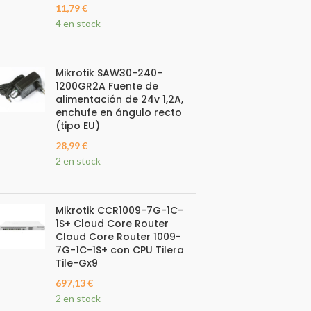
11,79
€
4 en stock
Mikrotik SAW30-240-
1200GR2A Fuente de
alimentación de 24v 1,2A,
enchufe en ángulo recto
(tipo EU)
28,99
€
2 en stock
Mikrotik CCR1009-7G-1C-
1S+ Cloud Core Router
Cloud Core Router 1009-
7G-1C-1S+ con CPU Tilera
Tile-Gx9
697,13
€
2 en stock