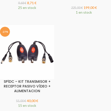
8,71
€
9,68
€
25 en stock
199,00
€
225,00
€
1 en stock
-27%
SP1DC – KIT TRANSMISOR +
RECEPTOR PASIVO VÍDEO +
ALIMENTACION
40,00
€
55,00
€
15 en stock