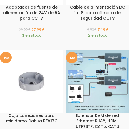
Adaptador de fuente de
Cable de alimentación DC
alimentación de 24V de 5A
1 a 8, para cámara de
para CCTV
seguridad CCTV
27,99
€
7,19
€
29,99
€
9,90
€
1 en stock
2 en stock
-10%
-12%
Caja conexiones para
Extensor KVM de red
minidomo Dahua PFA137
Ethernet RJ45, HDMI,
UTP/STP, CAT5, CAT6