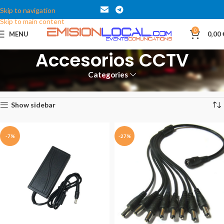
Skip to navigation
Skip to main content
0
MENU
0,00
Accesorios CCTV
Categories
Inicio
CCTV
Accesorios CCTV
Mostrando los 5 resultados
Show sidebar
-7%
-27%