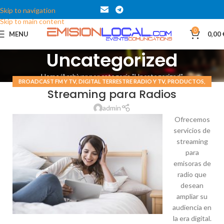
Skip to navigation
Skip to main content
0
MENU
0,00
Uncategorized
Home
Archivar por categoría "Uncategorized"
BROADCAST FM Y TV
,
DIGITAL TERRESTRE RADIO Y TV
,
PRODUCTOS
,
Streaming para Radios
UNCATEGORIZED
admin
Ofrecemos
servicios de
streaming
para
emisoras de
radio que
desean
ampliar su
audiencia en
la era digital.