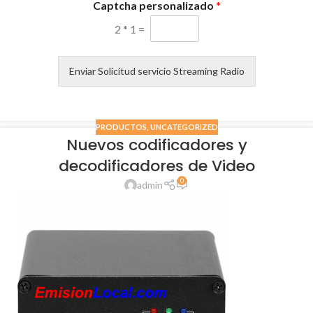
Captcha personalizado
*
o
m
2
*
1
=
b
r
e
Enviar Solicitud servicio Streaming Radio
C
o
m
e
PRODUCTOS
,
UNCATEGORIZED
n
Nuevos codificadores y
t
decodificadores de Video
a
r
0
admin
i
o
*